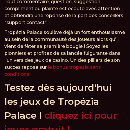
Tout commentaire, question, suggestion,
compliment ou plainte est écouté avec attention
et obtiendra une réponse de la part des conseillers
"support contact".
Tropézia Palace soulève déjà un fort enthousiasme
au sein de la communauté des joueurs alors qu'il
vient de fêter sa première bougie ! Soyez les
pionniers et profitez de sa lancée fulgurante dans
l'univers des jeux de casino. Un des pilliers de son
succes repose sur
le bonus tropezia sans
conditions
Testez dès aujourd'hui
les jeux de Tropézia
Palace !
cliquez ici pour
jouer gratuit !