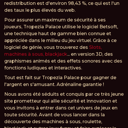
redistribution est d'environ 98,43 %, ce qui est l'un
des taux le plus élevés du web.
Pour assurer un maximum de sécurité à ses
joueurs, Tropezia Palace utilise le logiciel Betsoft,
une technique haut de gamme bien connue et
appréciée dans le milieu du jeu virtuel. Grâce à ce
logiciel de génie, vous trouverez des
Slots,
machines à sous, blackjack
... en version 3D, des
graphismes animés et des effets sonores avec des
fonctions ludiques et interactives.
Tout est fait sur Tropezia Palace pour gagner de
l'argent en s'amusant. Adrénaline garantie !
Nous avons été séduits et conquis par ce très jeune
site prometteur qui allie sécurité et innovation et
vous invitons à entrer dans cet univers de jeux en
toute sécurité. Avant de vous lancer dans la
découverte des machines à sous, roulette,