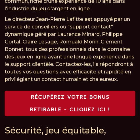
commun, riche d'une expérience de 10 ans dans
l'industrie du jeu d'argent en ligne.
Le directeur Jean-Pierre Lafitte est appuyé par un
service de conseillers ou "support contact"
dynamique géré par Laurence Minard, Philippe
Cortal, Claire Lesage, Romuald Morin, Clément
Bonnet, tous des professionnels dans le domaine
des jeux en ligne ayant une longue expérience dans
le support clientèle. Contactez-les, ils répondront à
toutes vos questions avec efficacité et rapidité en
privilégiant un contact humain et chaleureux.
RÉCUPÉREZ VOTRE BONUS
RETIRABLE - CLIQUEZ ICI !
Sécurité, jeu équitable,